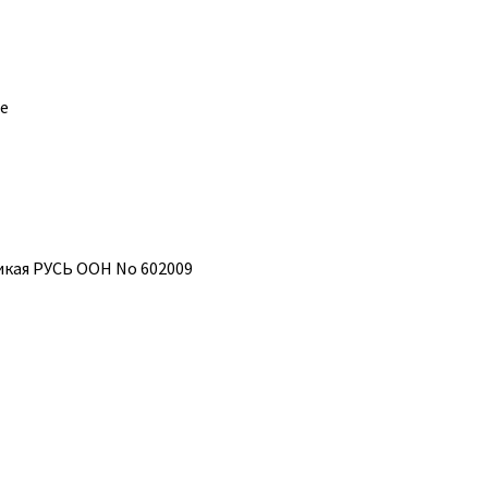
е
кая РУСЬ ООН No 602009