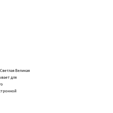
Светлая Великая
ывает для
го
ектронной