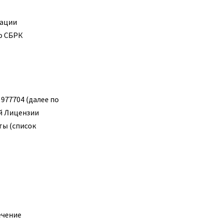
рации
ю СБРК
977704 (далее по
й Лицензии
ты (список
ечение