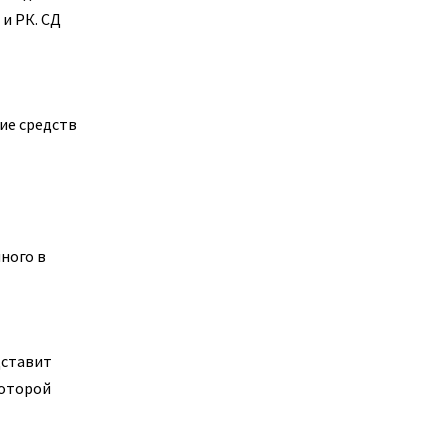
и РК. СД
ие средств
ного в
дставит
которой