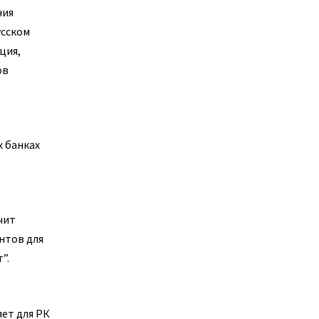
ния
усском
ция,
ов
х банках
чит
нтов для
”.
ет для РК