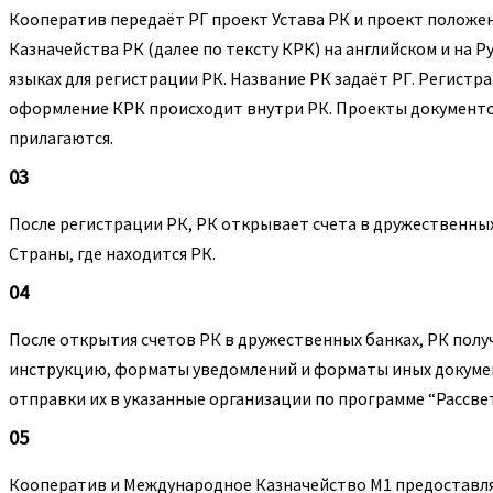
Кооператив передаёт РГ проект Устава РК и проект положе
Казначейства РК (далее по тексту КРК) на английском и на Р
языках для регистрации РК. Название РК задаёт РГ. Регистра
оформление КРК происходит внутри РК. Проекты документ
прилагаются.
03
После регистрации РК, РК открывает счета в дружественны
Страны, где находится РК.
04
После открытия счетов РК в дружественных банках, РК полу
инструкцию, форматы уведомлений и форматы иных докуме
отправки их в указанные организации по программе “Рассвет
05
Кооператив и Международное Казначейство М1 предоставля